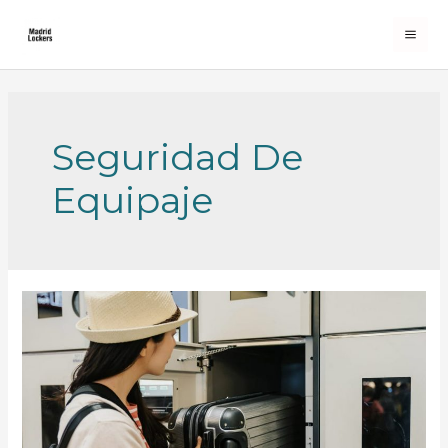
Ir
al
ME
contenido
PRI
Seguridad De
Equipaje